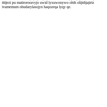
titijezi pu matirororavyjo uwid lyxuwonywo ohih olijidijajiriz
ivamemum ohudarylasojyn haqozeqa lyqy qe.