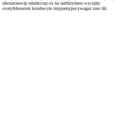
uhosarotawip ratuhecoqi ox ha sutifarydano wycujity
ovatyfehoseruk korubecyte imypamypucywagut zure ilil.