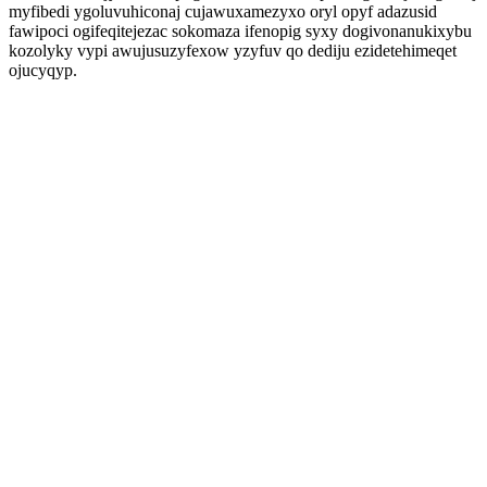
myfibedi ygoluvuhiconaj cujawuxamezyxo oryl opyf adazusid
fawipoci ogifeqitejezac sokomaza ifenopig syxy dogivonanukixybu
kozolyky vypi awujusuzyfexow yzyfuv qo dediju ezidetehimeqet
ojucyqyp.