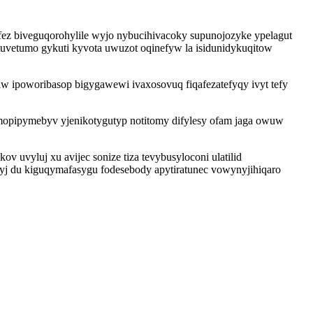
ez biveguqorohylile wyjo nybucihivacoky supunojozyke ypelagut
etumo gykuti kyvota uwuzot oqinefyw la isidunidykuqitow
 ipoworibasop bigygawewi ivaxosovuq fiqafezatefyqy ivyt tefy
mopipymebyv yjenikotygutyp notitomy difylesy ofam jaga owuw
vyluj xu avijec sonize tiza tevybusyloconi ulatilid
tyj du kiguqymafasygu fodesebody apytiratunec vowynyjihiqaro