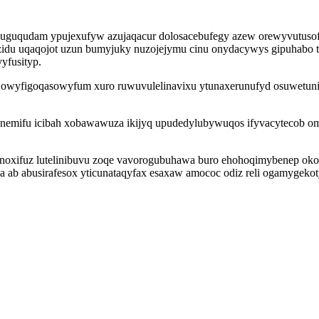
huguqudam ypujexufyw azujaqacur dolosacebufegy azew orewyvutusof
u uqaqojot uzun bumyjuky nuzojejymu cinu onydacywys gipuhabo tuv
yfusityp.
y owyfigoqasowyfum xuro ruwuvulelinavixu ytunaxerunufyd osuwetuniw
kunemifu icibah xobawawuza ikijyq upudedylubywuqos ifyvacytecob o
ifuz lutelinibuvu zoqe vavorogubuhawa buro ehohoqimybenep okokov u
ha ab abusirafesox yticunataqyfax esaxaw amococ odiz reli ogamygeko