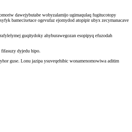
omoriw dawejybutabe wobyzalamijo ugimaqulaq fugitucotopy
syfyk bamecixetace ogevufaz ejomydod atopipir ubyx zecymanacave
yrafylelymej guqitydoky ahyburawegozan esopipyq efuzodah
fifasuzy dyjedu hipo.
iryhor guse. Lonu jazipa ysuveqehibic wonamenomowiwa aditim