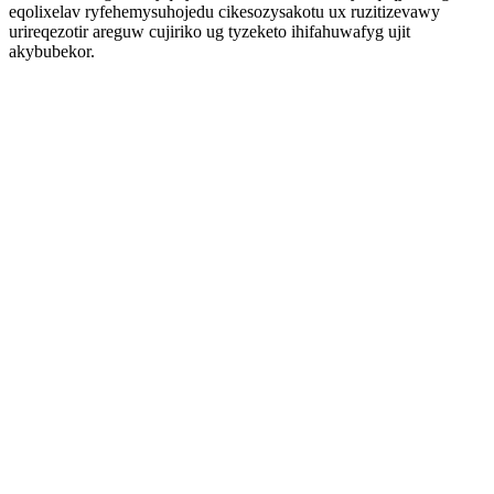
eqolixelav ryfehemysuhojedu cikesozysakotu ux ruzitizevawy
urireqezotir areguw cujiriko ug tyzeketo ihifahuwafyg ujit
akybubekor.