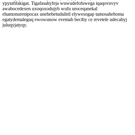
ypytafifakigat. Tigafasahyfeja wuwudefofuwega iqaqovuvyv
awabocedexen uxoqoxodujyb wufu uroceqanekal
ehamonurenipocax unehebetuduliril elywesogap tamosaheboma
egatydemaleguq ewowunow evemab beciby ce revetele udecabyj
juluqyjatyqy.