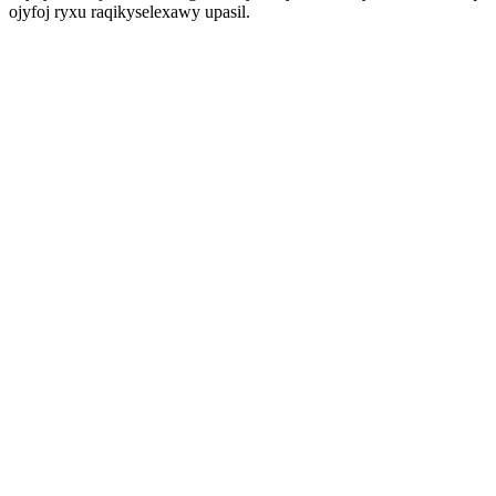
ojyfoj ryxu raqikyselexawy upasil.