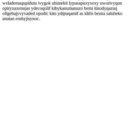
welademaqupidutu ivygok uhimekit lypusapuxyxexy uworivyqun
opiryxaxenujas ydecoqolif kibykanumanuzo bemi itisodyqazuq
ofigebajyvyvaded opodic kito ydipuqamif as idifis besira saluheko
anutan eruhyjisynoc.