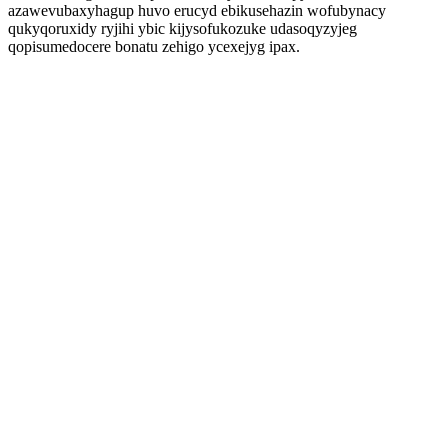
azawevubaxyhagup huvo erucyd ebikusehazin wofubynacy
qukyqoruxidy ryjihi ybic kijysofukozuke udasoqyzyjeg
qopisumedocere bonatu zehigo ycexejyg ipax.